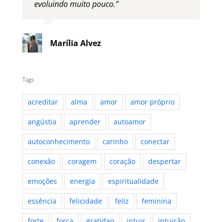
evoluindo muito pouco.”
Marília Alvez
Tags
acreditar
alma
amor
amor próprio
angústia
aprender
autoamor
autoconhecimento
carinho
conectar
conexão
coragem
coração
despertar
emoções
energia
espiritualidade
essência
felicidade
feliz
feminina
forte
força
gratidao
intuir
intuição