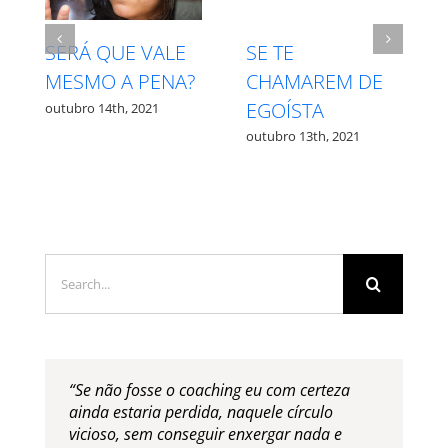
INTUIÇÃO X
RESPEITE S
REM DE
MEDO – QUAL É
PROCESSO
TA
QUAL?
outubro 27th, 202
3th, 2021
outubro 12th, 2021
Search
for:
“Se não fosse o coaching eu com certeza
ainda estaria perdida, naquele círculo
vicioso, sem conseguir enxergar nada e