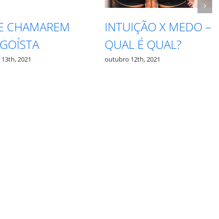
X MEDO –
RESPEITE SEU
VOC
AL?
PROCESSO
SER
SE
outubro 27th, 2021
outubr