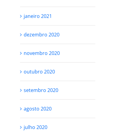
Ê NÃO PRECISA
SERÁ QUE VALE
janeiro 2021
 PERFEITA PRA
MESMO A PENA?
dezembro 2020
 AMAR
outubro 14th, 2021
o 25th, 2021
novembro 2020
outubro 2020
setembro 2020
agosto 2020
julho 2020