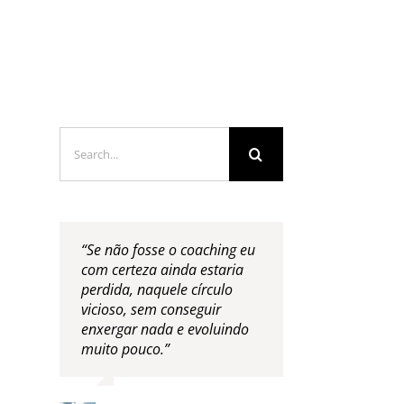
LOGS & VIDEOS
FERRAMENTAS GRATUITAS
Search
for:
“Se não fosse o coaching eu
com certeza ainda estaria
perdida, naquele círculo
vicioso, sem conseguir
enxergar nada e evoluindo
muito pouco.”