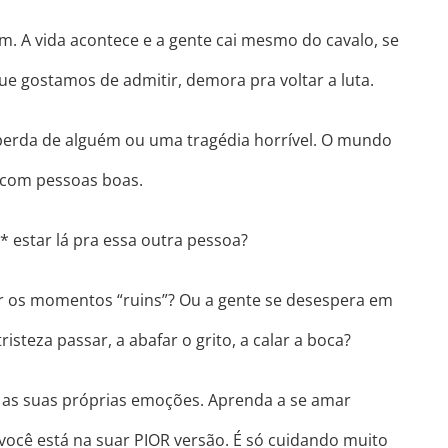
. A vida acontece e a gente cai mesmo do cavalo, se
ue gostamos de admitir, demora pra voltar a lut
a.
 perda de alguém ou uma tragédia horrível. O mundo
m com pessoas boas.
* estar lá pra essa outra pessoa?
tir os momentos “ruins”? Ou a gente se desespera em
isteza passar, a abafar o grito, a calar a boca?
 as suas próprias emoções. Aprenda a se amar
cê está na suar PIOR versão. É só cuidando muito