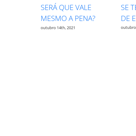
SE 
PRECISA
SERÁ QUE VALE
DE 
TA PRA
MESMO A PENA?
outubro
outubro 14th, 2021