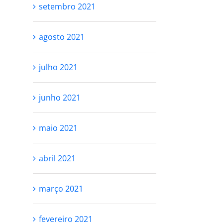
setembro 2021
RESPEITE SEU
VOCÊ NÃO PR
PROCESSO
SER PERFEITA
agosto 2021
SE AMAR
outubro 27th, 2021
outubro 25th, 2021
julho 2021
junho 2021
maio 2021
abril 2021
março 2021
fevereiro 2021