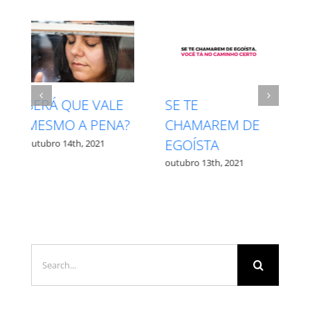
INTUIÇÃO X
RESPEITE SEU
MEDO – QUAL É
PROCESSO
QUAL?
outubro 27th, 2021
outubro 12th, 2021
Search
for: