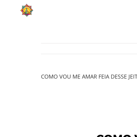
Skip
HOME
SOBRE
to
content
COMO VOU ME AMAR FEIA DESSE JEI
View
Larger
Image