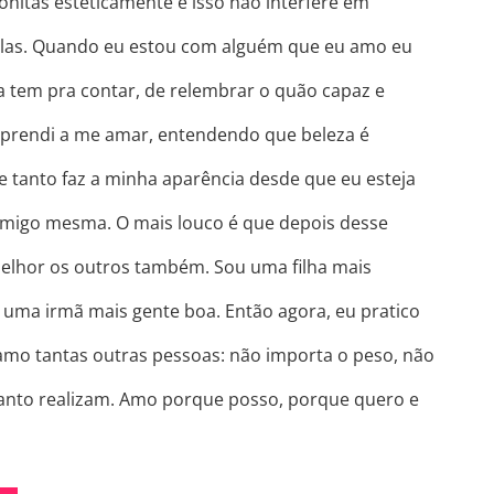
nitas esteticamente e isso não interfere em
las. Quando eu estou com alguém que eu amo eu
la tem pra contar, de relembrar o quão capaz e
u aprendi a me amar, entendendo que beleza é
e tanto faz a minha aparência desde que eu esteja
omigo mesma. O mais louco é que depois desse
elhor os outros também. Sou uma filha mais
 uma irmã mais gente boa. Então agora, eu pratico
o tantas outras pessoas: não importa o peso, não
nto realizam. Amo porque posso, porque quero e