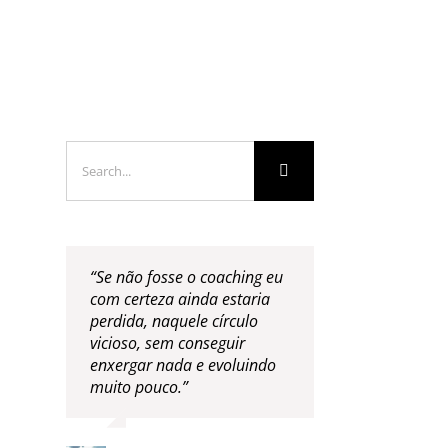
LOGS & VIDEOS
FERRAMENTAS GRATUITAS
Search
for:
“Se não fosse o coaching eu
com certeza ainda estaria
perdida, naquele círculo
vicioso, sem conseguir
enxergar nada e evoluindo
muito pouco.”