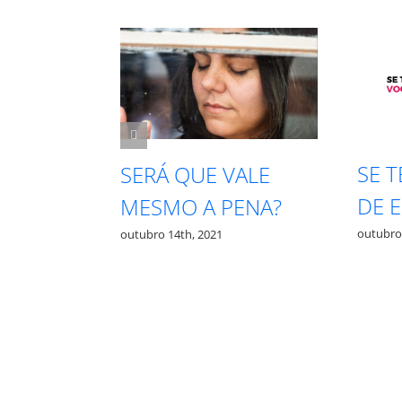
SE 
PRECISA
SERÁ QUE VALE
DE 
TA PRA
MESMO A PENA?
outubro
outubro 14th, 2021