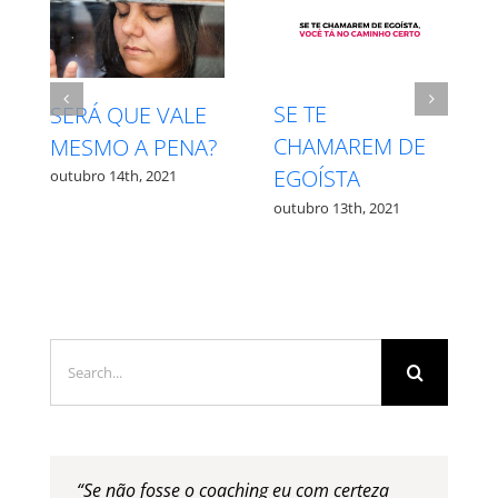
INTUIÇÃO X
RESPEITE SEU
MEDO – QUAL É
PROCESSO
QUAL?
outubro 27th, 2021
outubro 12th, 2021
Search
for:
“Se não fosse o coaching eu com certeza