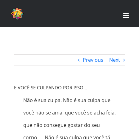
Skip
to
content
Previous
Next
E VOCÊ SE CULPANDO POR ISSO…
Não é sua culpa. Não é sua culpa que
você não se ama, que você se acha feia,
que não consegue gostar do seu
corpo. ⠀ Não é sua culpa que você tá