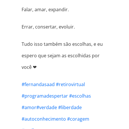
Falar, amar, expandir.
Errar, consertar, evoluir.
Tudo isso também são escolhas, e eu
espero que sejam as escolhidas por
você
❤
#
fernandasaad
#
retirovirtual
#
programadespertar
#
escolhas
#
amor
#
verdade
#
liberdade
#
autoconhecimento
#
coragem