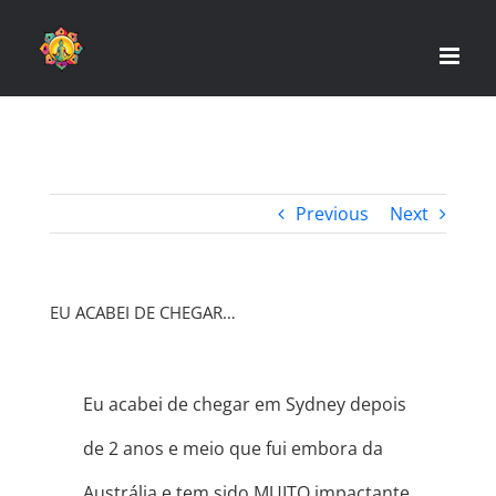
Skip
to
content
Previous
Next
EU ACABEI DE CHEGAR…
Eu acabei de chegar em Sydney depois
de 2 anos e meio que fui embora da
Austrália e tem sido MUITO impactante