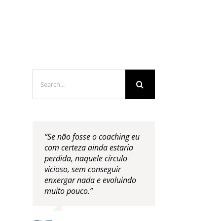
LOGS & VIDEOS
FERRAMENTAS GRATUITAS
Search
for:
“Se não fosse o coaching eu
com certeza ainda estaria
perdida, naquele círculo
vicioso, sem conseguir
enxergar nada e evoluindo
muito pouco.”