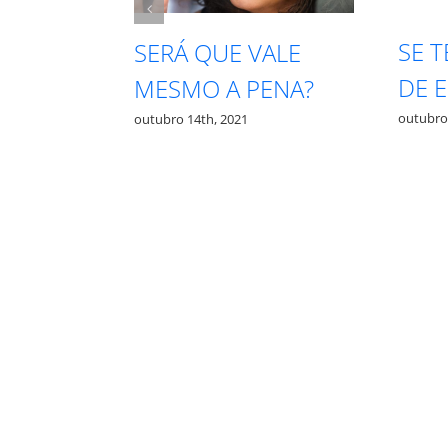
SE TE CHAMAREM
INTUIÇ
DE EGOÍSTA
QUAL É
?
outubro 13th, 2021
outubro 12th, 