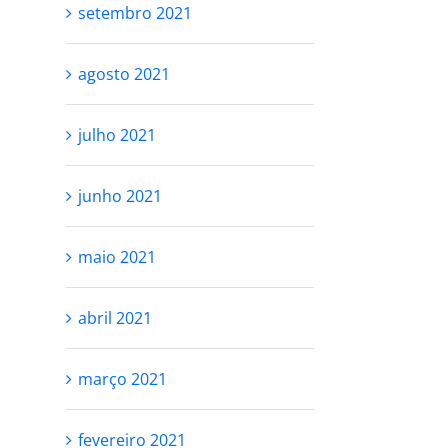
setembro 2021
VOCÊ NÃO PRECISA
SERÁ QUE VALE
agosto 2021
SER PERFEITA PRA
MESMO A PENA?
SE AMAR
outubro 14th, 2021
julho 2021
utubro 25th, 2021
junho 2021
maio 2021
abril 2021
março 2021
fevereiro 2021