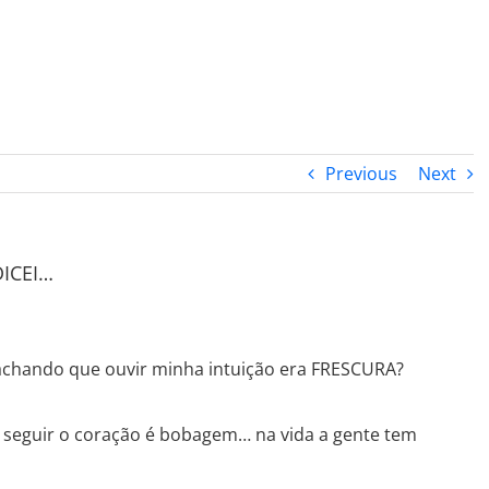
PROGRAMA DESPERTAR
DEPOIMENTOS
B
Previous
Next
ICEI…
achando que ouvir minha intuição era FRESCURA?
e seguir o coração é bobagem… na vida a gente tem