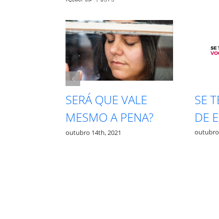
SE 
PRECISA
SERÁ QUE VALE
DE 
TA PRA
MESMO A PENA?
outubro
outubro 14th, 2021