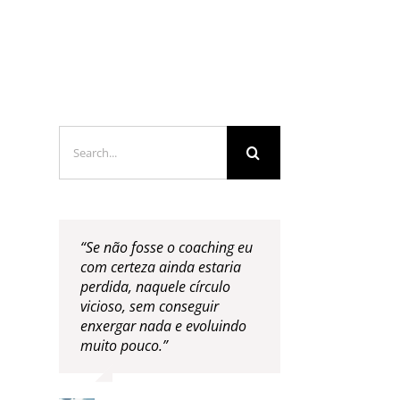
LOGS & VIDEOS
FERRAMENTAS GRATUITAS
Search
for:
“Se não fosse o coaching eu
com certeza ainda estaria
perdida, naquele círculo
vicioso, sem conseguir
enxergar nada e evoluindo
muito pouco.”