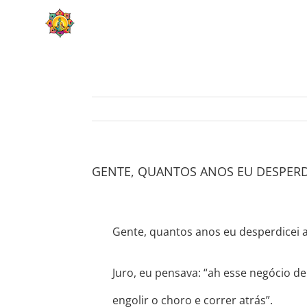
Skip
HOME
SOBRE
to
content
GENTE, QUANTOS ANOS EU DESPERD
Gente, quantos anos eu desperdicei 
Juro, eu pensava: “ah esse negócio d
engolir o choro e correr atrás”.