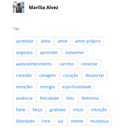
Marília Alvez
Tags
acreditar
alma
amor
amor próprio
angústia
aprender
autoamor
autoconhecimento
carinho
conectar
conexão
coragem
coração
despertar
emoções
energia
espiritualidade
essência
felicidade
feliz
feminina
forte
força
gratidao
intuir
intuição
liberdade
livre
luz
mente
mudança