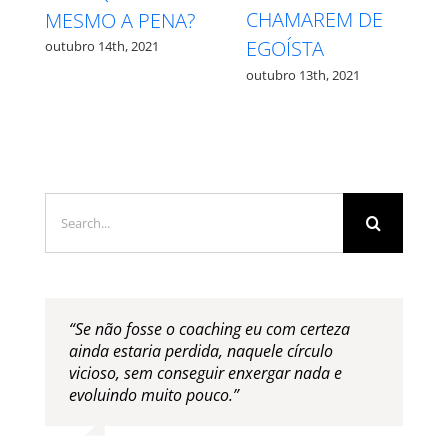
CHAMAREM DE
MEDO – Q
MO A PENA?
EGOÍSTA
QUAL?
o 14th, 2021
outubro 13th, 2021
outubro 12th, 
Search
for:
“Se não fosse o coaching eu com certeza
ainda estaria perdida, naquele círculo
vicioso, sem conseguir enxergar nada e
evoluindo muito pouco.”