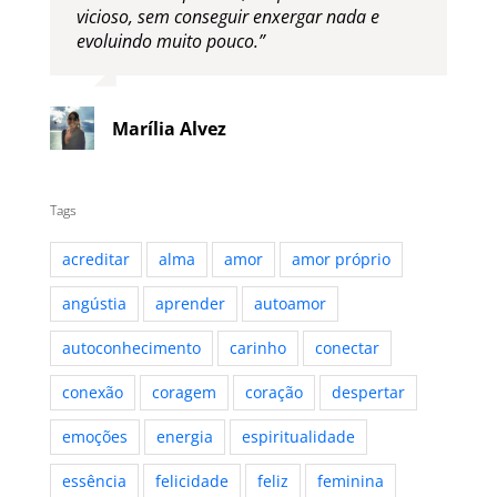
“Se não fosse o coaching eu com certeza
ainda estaria perdida, naquele círculo
vicioso, sem conseguir enxergar nada e
evoluindo muito pouco.”
Marília Alvez
Tags
acreditar
alma
amor
amor próprio
angústia
aprender
autoamor
autoconhecimento
carinho
conectar
conexão
coragem
coração
despertar