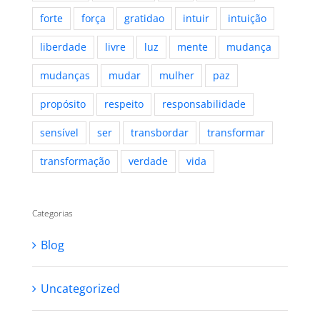
emoções
energia
espiritualidade
essência
felicidade
feliz
feminina
forte
força
gratidao
intuir
intuição
liberdade
livre
luz
mente
mudança
mudanças
mudar
mulher
paz
propósito
respeito
responsabilidade
sensível
ser
transbordar
transformar
transformação
verdade
vida
Categorias
Blog