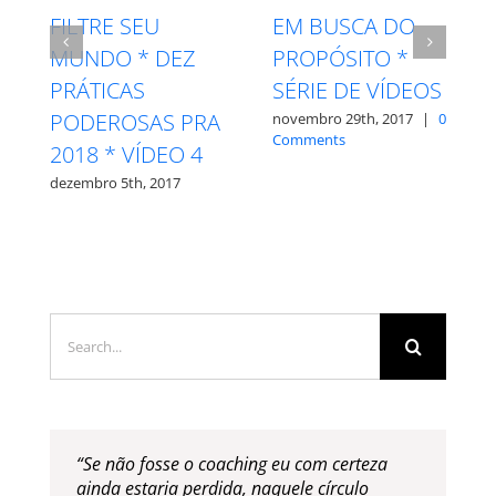
A IMPORTÂNCIA
DO ELOGIO *
DEZ PRÁTICAS
ELIMINE AS
PODEROSAS PRA
0
RECLAMAÇÕES *
2018 * VÍDEO 2
DEZ PRÁTICAS
novembro 22nd, 2017
|
PODEROSAS PRA
0 Comments
2018 * VÍDEO 6
dezembro 13th, 2017
Search
for: