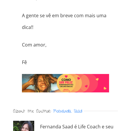
A gente se vê em breve com mais uma
dica!!
Com amor,
Fê
About the Author:
Fernanda Saad
Fernanda Saad é Life Coach e seu