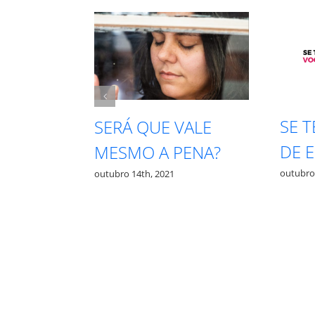
SE 
PRECISA
SERÁ QUE VALE
DE 
TA PRA
MESMO A PENA?
outubro
outubro 14th, 2021