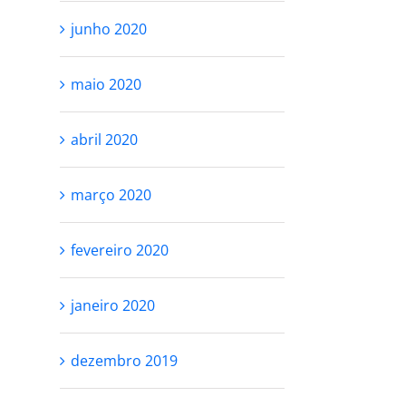
junho 2020
maio 2020
abril 2020
RESPEITE SEU
VOCÊ NÃO PR
PROCESSO
SER PERFEITA
março 2020
SE AMAR
outubro 27th, 2021
fevereiro 2020
outubro 25th, 2021
janeiro 2020
dezembro 2019