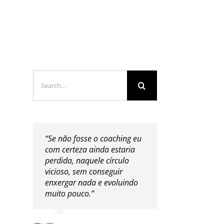
LOGS & VIDEOS
FERRAMENTAS GRATUITAS
Search
for:
“Se não fosse o coaching eu
com certeza ainda estaria
perdida, naquele círculo
vicioso, sem conseguir
enxergar nada e evoluindo
muito pouco.”