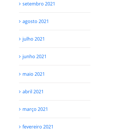
setembro 2021
agosto 2021
julho 2021
junho 2021
maio 2021
RESPEITE SEU
VOCÊ NÃO PR
PROCESSO
SER PERFEITA
abril 2021
SE AMAR
outubro 27th, 2021
março 2021
outubro 25th, 2021
fevereiro 2021