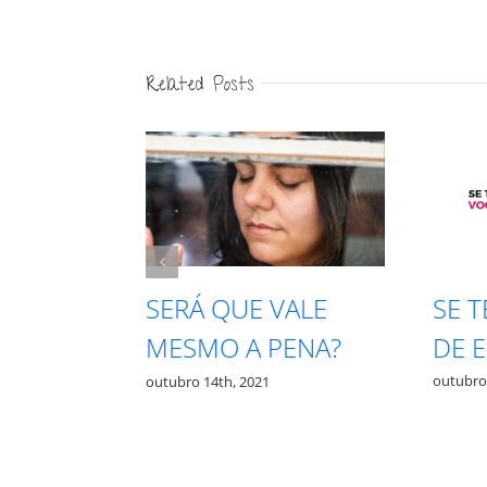
Related Posts
SE 
PRECISA
SERÁ QUE VALE
DE 
TA PRA
MESMO A PENA?
outubro
outubro 14th, 2021