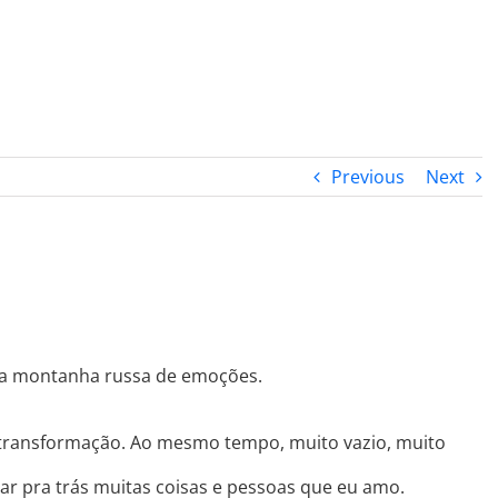
PROGRAMA DESPERTAR
DEPOIMENTOS
B
Previous
Next
ra montanha russa de emoções.
transformação. Ao mesmo tempo, muito vazio, muito
xar pra trás muitas coisas e pessoas que eu amo.