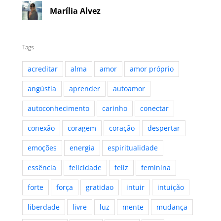
Marília Alvez
Tags
acreditar
alma
amor
amor próprio
angústia
aprender
autoamor
autoconhecimento
carinho
conectar
conexão
coragem
coração
despertar
emoções
energia
espiritualidade
essência
felicidade
feliz
feminina
forte
força
gratidao
intuir
intuição
liberdade
livre
luz
mente
mudança