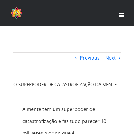
Skip
to
content
Previous
Next
O SUPERPODER DE CATASTROFIZAÇÃO DA MENTE
A mente tem um superpoder de
catastrofização e faz tudo parecer 10
mil vezes pior do que é.