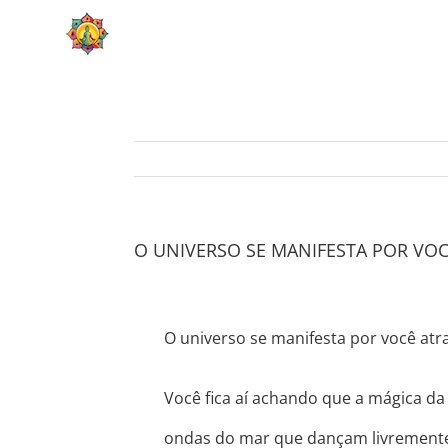
Skip
HOME
SOBRE
to
content
O UNIVERSO SE MANIFESTA POR VOC
O universo se manifesta por você atr
Você fica aí achando que a mágica da 
ondas do mar que dançam livremente