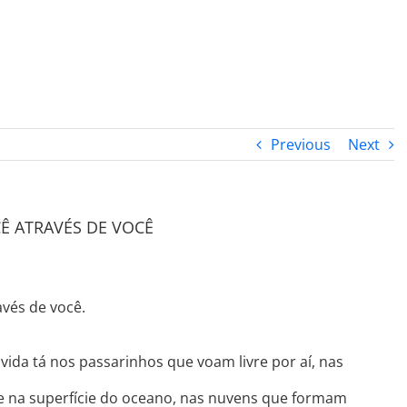
PROGRAMA DESPERTAR
DEPOIMENTOS
B
Previous
Next
Ê ATRAVÉS DE VOCÊ
avés de você.
vida tá nos passarinhos que voam livre por aí, nas
 na superfície do oceano, nas nuvens que formam