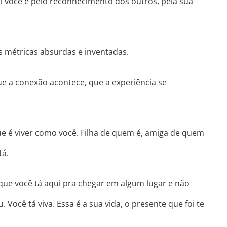
l você é pelo reconhecimento dos outros, pela sua
.
s métricas absurdas e inventadas.
ue a conexão acontece, que a experiência se
ue é viver como você. Filha de quem é, amiga de quem
tá.
que você tá aqui pra chegar em algum lugar e não
 Você tá viva. Essa é a sua vida, o presente que foi te