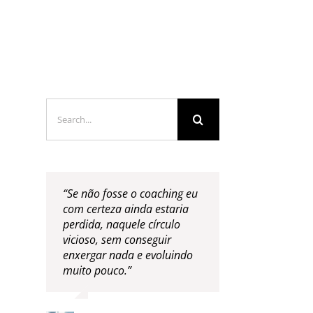
LOGS & VIDEOS
FERRAMENTAS GRATUITAS
Search
for:
“Se não fosse o coaching eu
com certeza ainda estaria
perdida, naquele círculo
vicioso, sem conseguir
enxergar nada e evoluindo
muito pouco.”