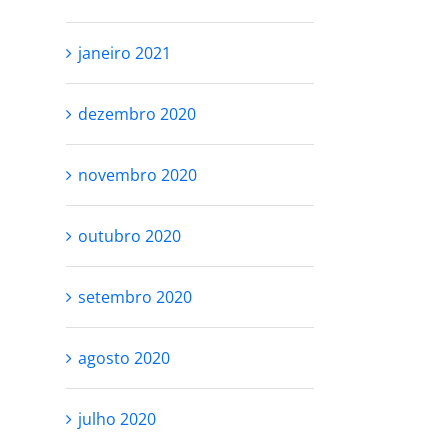
janeiro 2021
dezembro 2020
novembro 2020
outubro 2020
setembro 2020
RESPEITE SEU
VOCÊ NÃO PR
PROCESSO
SER PERFEITA
agosto 2020
SE AMAR
outubro 27th, 2021
julho 2020
outubro 25th, 2021