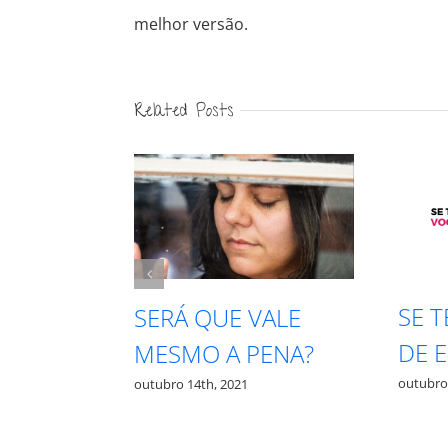
melhor versão.
Related Posts
SE 
PRECISA
SERÁ QUE VALE
DE 
TA PRA
MESMO A PENA?
outubro
outubro 14th, 2021