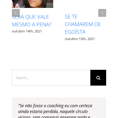
INTUIÇÃO X
RESPEITE SEU
MEDO – QUAL É
PROCESSO
QUAL?
outubro 27th, 2021
outubro 12th, 2021
Search
for:
“Se não fosse o coaching eu com certeza
ainda estaria perdida, naquele círculo
vicioso, sem conseguir enxergar nada e