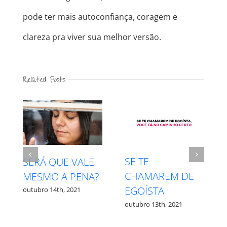
pode ter mais autoconfiança, coragem e
clareza pra viver sua melhor versão.
Related Posts
E
INTUIÇÃO X
RESPEITE
MAREM DE
MEDO – QUAL É
PROCESS
STA
QUAL?
outubro 27th, 
 13th, 2021
outubro 12th, 2021