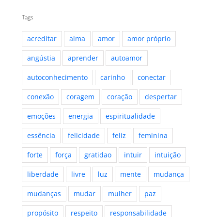
Tags
acreditar
alma
amor
amor próprio
angústia
aprender
autoamor
autoconhecimento
carinho
conectar
conexão
coragem
coração
despertar
emoções
energia
espiritualidade
essência
felicidade
feliz
feminina
forte
força
gratidao
intuir
intuição
liberdade
livre
luz
mente
mudança
mudanças
mudar
mulher
paz
propósito
respeito
responsabilidade