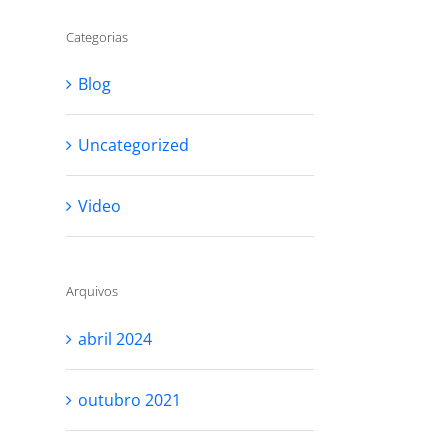
Categorias
Blog
Uncategorized
Video
RESPEITE SEU
VOCÊ NÃO PRE
PROCESSO
SER PERFEITA 
SE AMAR
outubro 27th, 2021
Arquivos
outubro 25th, 2021
abril 2024
outubro 2021