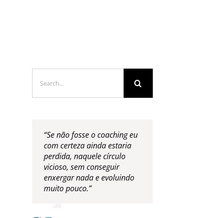
LOGS & VIDEOS
FERRAMENTAS GRATUITAS
Search
for:
“Se não fosse o coaching eu
com certeza ainda estaria
perdida, naquele círculo
vicioso, sem conseguir
enxergar nada e evoluindo
muito pouco.”