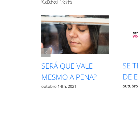
Related Posts
SE T
RECISA
SERÁ QUE VALE
DE E
A PRA
MESMO A PENA?
outubro 1
outubro 14th, 2021