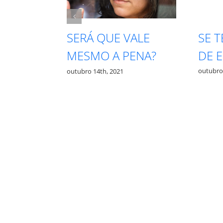
SE 
PRECISA
SERÁ QUE VALE
DE 
TA PRA
MESMO A PENA?
outubro
outubro 14th, 2021