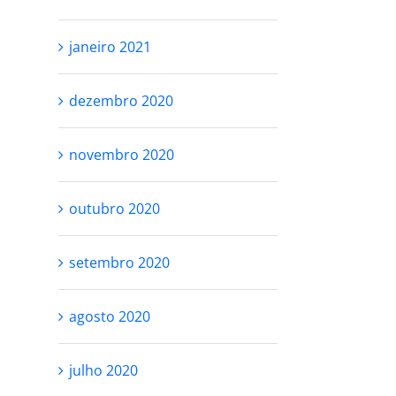
janeiro 2021
RESPEITE SEU
VOCÊ NÃO PR
PROCESSO
SER PERFEITA
dezembro 2020
SE AMAR
outubro 27th, 2021
novembro 2020
outubro 25th, 2021
outubro 2020
setembro 2020
agosto 2020
julho 2020