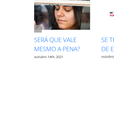
SE T
RECISA
SERÁ QUE VALE
DE E
A PRA
MESMO A PENA?
outubro 1
outubro 14th, 2021