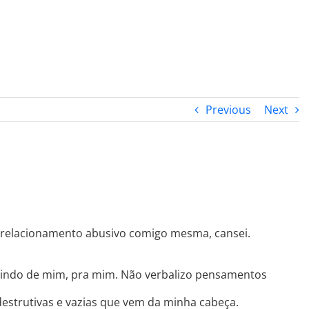
PROGRAMA DESPERTAR
DEPOIMENTOS
B
Previous
Next
m relacionamento abusivo comigo mesma, cansei.
 vindo de mim, pra mim. Não verbalizo pensamentos
destrutivas e vazias que vem da minha cabeça.