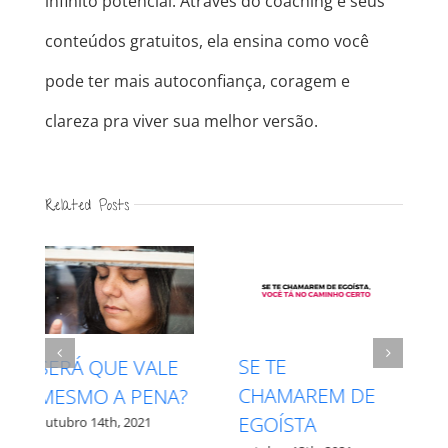
infinito potencial. Através do coaching e seus
conteúdos gratuitos, ela ensina como você
pode ter mais autoconfiança, coragem e
clareza pra viver sua melhor versão.
Related Posts
INTUIÇÃO X
RESPEITE SEU
MEDO – QUAL É
PROCESSO
QUAL?
outubro 27th, 2021