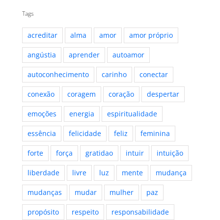
Tags
acreditar
alma
amor
amor próprio
angústia
aprender
autoamor
autoconhecimento
carinho
conectar
conexão
coragem
coração
despertar
emoções
energia
espiritualidade
essência
felicidade
feliz
feminina
forte
força
gratidao
intuir
intuição
liberdade
livre
luz
mente
mudança
mudanças
mudar
mulher
paz
propósito
respeito
responsabilidade