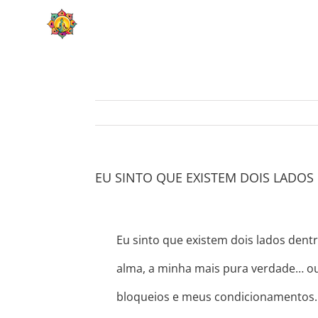
Skip
HOME
SOBRE
to
content
EU SINTO QUE EXISTEM DOIS LADO
Eu sinto que existem dois lados den
alma, a minha mais pura verdade… o
bloqueios e meus condicionamentos.