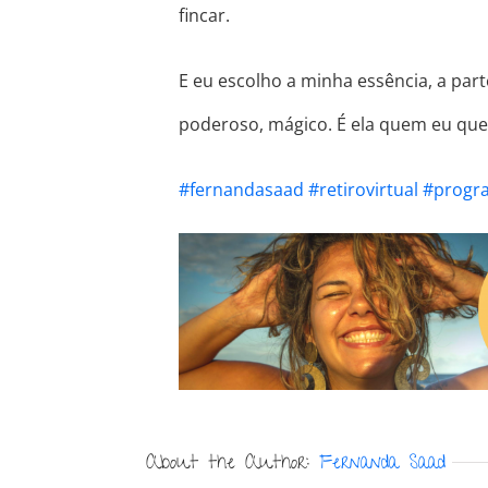
fincar.
E eu escolho a minha essência, a par
poderoso, mágico. É ela quem eu quer
#fernandasaad
#retirovirtual
#progr
About the Author:
Fernanda Saad