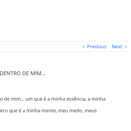
PROGRAMA DESPERTAR
DEPOIMENTOS
B
Previous
Next
S DENTRO DE MIM…
tro de mim… um que é a minha essência, a minha
utro que é a minha mente, meu medo, meus