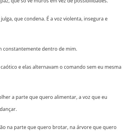
capaz, que só vê muros em vez de possibilidades.
 julga, que condena. É a voz violenta, insegura e
m constantemente dentro de mim.
 caótico e elas alternavam o comando sem eu mesma
lher a parte que quero alimentar, a voz que eu
 dançar.
ção na parte que quero brotar, na árvore que quero