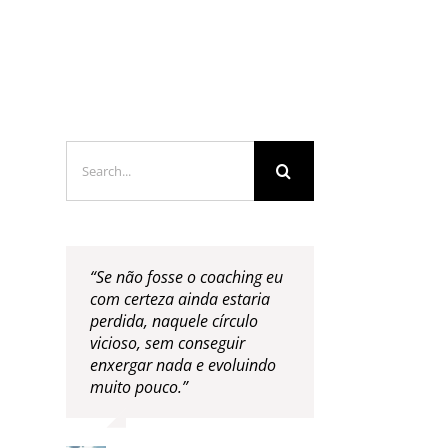
LOGS & VIDEOS
FERRAMENTAS GRATUITAS
Search
for:
“Se não fosse o coaching eu
com certeza ainda estaria
perdida, naquele círculo
vicioso, sem conseguir
enxergar nada e evoluindo
muito pouco.”