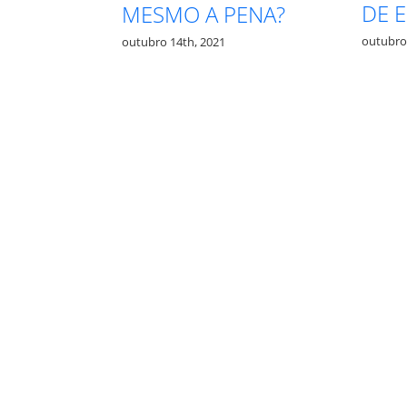
DE EGOÍSTA
ESMO A PENA?
outubro 13th, 2021
ubro 14th, 2021