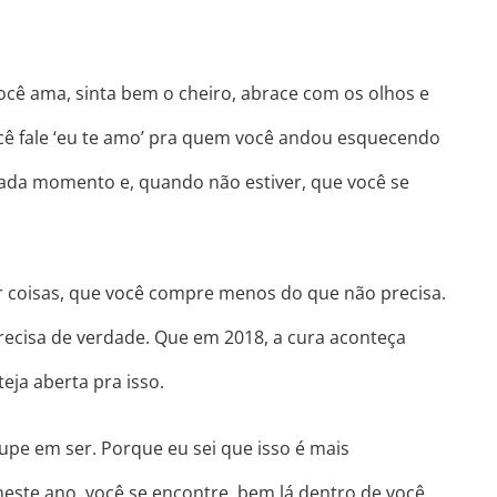
cê ama, sinta bem o cheiro, abrace com os olhos e
cê fale ‘eu te amo’ pra quem você andou esquecendo
 cada momento e, quando não estiver, que você se
 coisas, que você compre menos do que não precisa.
recisa de verdade. Que em 2018, a cura aconteça
eja aberta pra isso.
cupe em ser. Porque eu sei que isso é mais
neste ano, você se encontre, bem lá dentro de você,