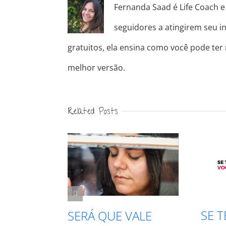
Fernanda Saad é Life Coach e 
seguidores a atingirem seu in
gratuitos, ela ensina como você pode ter
melhor versão.
Related Posts
SE TE CHAMAREM
ERÁ QUE VALE