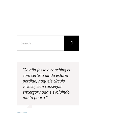
LOGS & VIDEOS
FERRAMENTAS GRATUITAS
Search
for:
“Se não fosse o coaching eu
com certeza ainda estaria
perdida, naquele círculo
vicioso, sem conseguir
enxergar nada e evoluindo
muito pouco.”