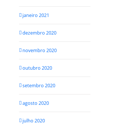
janeiro 2021
dezembro 2020
novembro 2020
outubro 2020
setembro 2020
agosto 2020
julho 2020
EU
VOCÊ NÃO PRECISA
SER