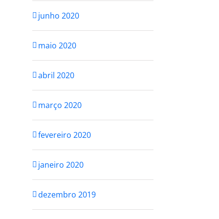
SER PERFEITA PRA
MES
junho 2020
SE AMAR
outubro
outubro 25th, 2021
maio 2020
abril 2020
março 2020
fevereiro 2020
janeiro 2020
dezembro 2019