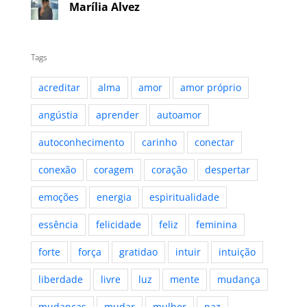
Marília Alvez
Tags
acreditar
alma
amor
amor próprio
angústia
aprender
autoamor
autoconhecimento
carinho
conectar
conexão
coragem
coração
despertar
emoções
energia
espiritualidade
essência
felicidade
feliz
feminina
forte
força
gratidao
intuir
intuição
liberdade
livre
luz
mente
mudança
mudanças
mudar
mulher
paz