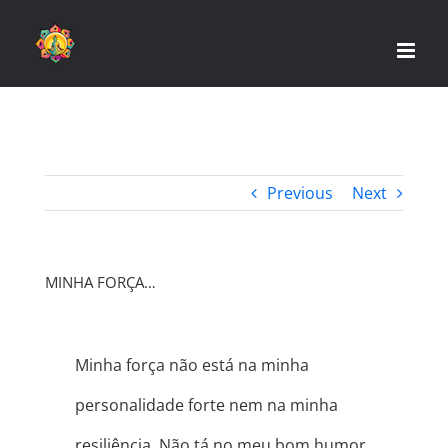
Skip
to
content
Previous
Next
MINHA FORÇA…
Minha força não está na minha
personalidade forte nem na minha
resiliência. Não tá no meu bom humor