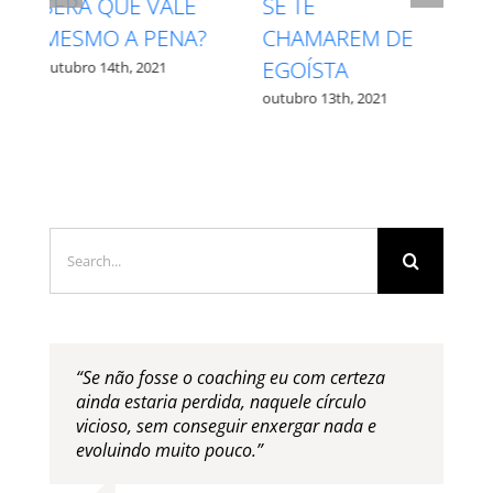
INTUIÇÃO X
RESPEITE SEU
MEDO – QUAL É
PROCESSO
QUAL?
outubro 27th, 2021
outubro 12th, 2021
Search
for:
“Se não fosse o coaching eu com certeza
ainda estaria perdida, naquele círculo
vicioso, sem conseguir enxergar nada e
evoluindo muito pouco.”