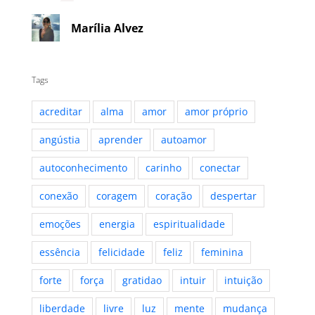
Marília Alvez
Tags
acreditar
alma
amor
amor próprio
angústia
aprender
autoamor
autoconhecimento
carinho
conectar
conexão
coragem
coração
despertar
emoções
energia
espiritualidade
essência
felicidade
feliz
feminina
forte
força
gratidao
intuir
intuição
liberdade
livre
luz
mente
mudança