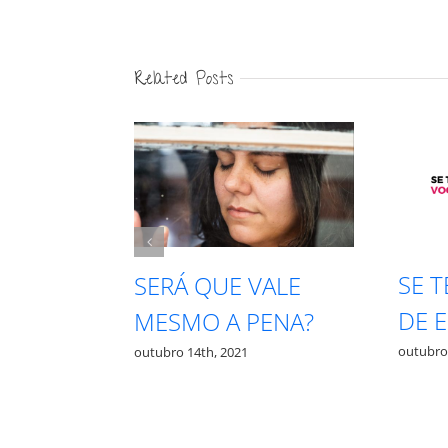
Related Posts
SE TE CHAMAREM
ERÁ QUE VALE
DE EGOÍSTA
ESMO A PENA?
outubro 13th, 2021
ubro 14th, 2021