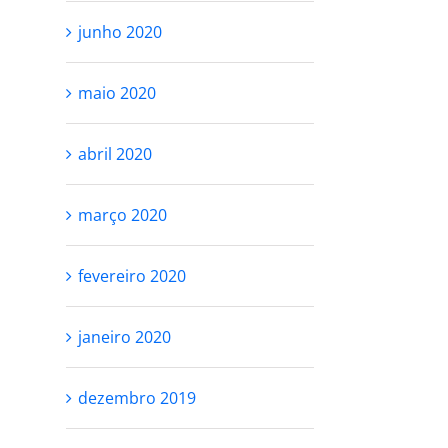
junho 2020
maio 2020
abril 2020
março 2020
fevereiro 2020
EU
VOCÊ NÃO PRECISA
SER
SER PERFEITA PRA
MES
janeiro 2020
SE AMAR
outubro
outubro 25th, 2021
dezembro 2019