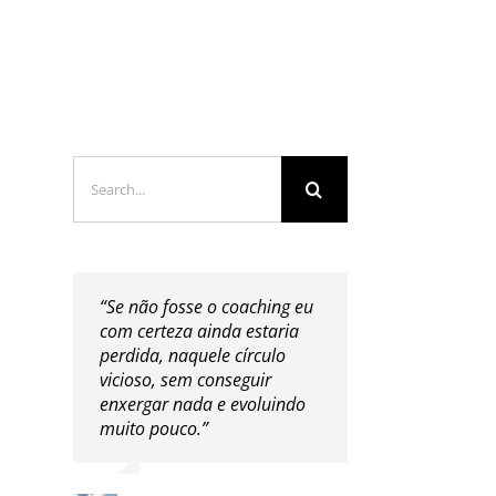
LOGS & VIDEOS
FERRAMENTAS GRATUITAS
Search
for:
“Se não fosse o coaching eu
com certeza ainda estaria
perdida, naquele círculo
vicioso, sem conseguir
enxergar nada e evoluindo
muito pouco.”