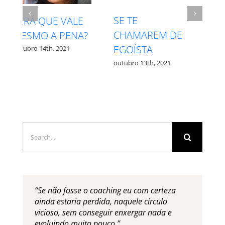
INTUIÇÃO X
RESPEITE SEU
MEDO – QUAL É
PROCESSO
QUAL?
outubro 27th, 2021
outubro 12th, 2021
Search
for:
“Se não fosse o coaching eu com certeza
ainda estaria perdida, naquele círculo
vicioso, sem conseguir enxergar nada e
evoluindo muito pouco.”