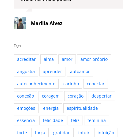
Marília Alvez
Tags
acreditar
alma
amor
amor próprio
angústia
aprender
autoamor
autoconhecimento
carinho
conectar
conexão
coragem
coração
despertar
emoções
energia
espiritualidade
essência
felicidade
feliz
feminina
forte
força
gratidao
intuir
intuição