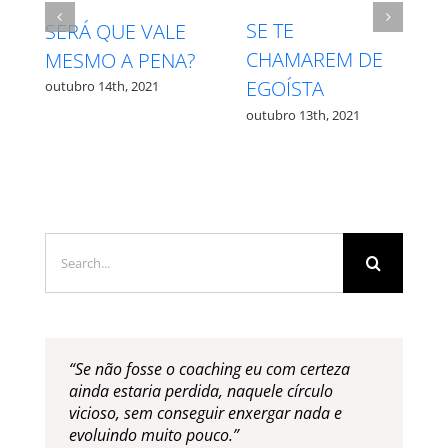
 TE
INTUIÇÃO X
RESPEIT
AMAREM DE
MEDO – QUAL É
PROCES
OÍSTA
QUAL?
outubro 27t
bro 13th, 2021
outubro 12th, 2021
Search
for:
“Se não fosse o coaching eu com certeza
ainda estaria perdida, naquele círculo
vicioso, sem conseguir enxergar nada e
evoluindo muito pouco.”