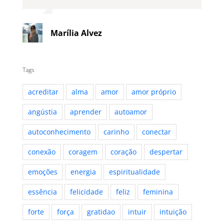
Marília Alvez
Tags
acreditar
alma
amor
amor próprio
angústia
aprender
autoamor
autoconhecimento
carinho
conectar
conexão
coragem
coração
despertar
emoções
energia
espiritualidade
essência
felicidade
feliz
feminina
forte
força
gratidao
intuir
intuição