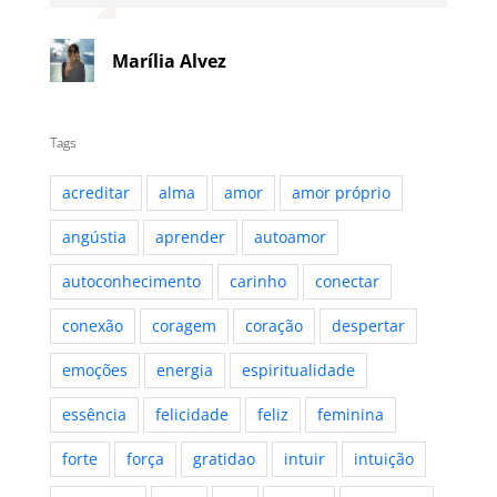
Marília Alvez
Tags
acreditar
alma
amor
amor próprio
angústia
aprender
autoamor
autoconhecimento
carinho
conectar
conexão
coragem
coração
despertar
emoções
energia
espiritualidade
essência
felicidade
feliz
feminina
forte
força
gratidao
intuir
intuição